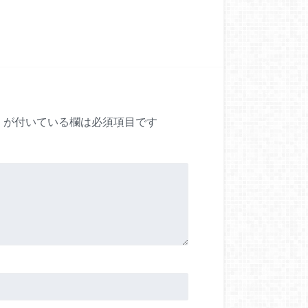
※
が付いている欄は必須項目です