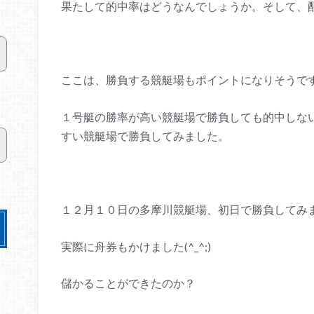
果たして的中率はどうなんでしょうか。そして、
ここは、勝負する競艇場もポイントになりそうで
１号艇の勝率が高い競艇場で勝負しても的中しな
すい競艇場で勝負してみました。
１２月１０日の多摩川競艇場、初日で勝負してみ
実際に舟券もかけました(^_^;)
儲かることができたのか？