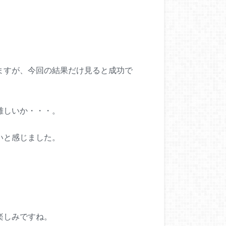
ますが、今回の結果だけ見ると成功で
難しいか・・・。
いと感じました。
楽しみですね。