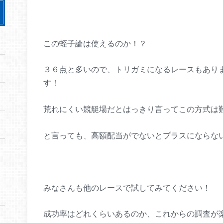
この蛭子論は使えるのか！？
３６点と多いので、トリガミになるレースもあり
す！
荒れにくい競艇場だとはっきり言ってこの方式は
と言っても、高額配当がでないとプラスにならな
みなさんも他のレースで試してみてください！
成功率はどれくらいあるのか、これからの調査が