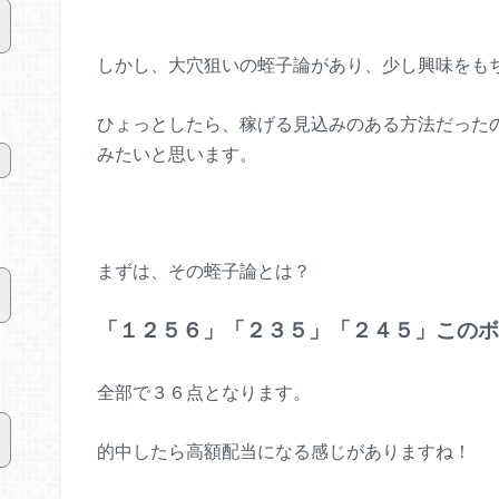
しかし、大穴狙いの蛭子論があり、少し興味をも
ひょっとしたら、稼げる見込みのある方法だった
みたいと思います。
まずは、その蛭子論とは？
「１２５６」「２３５」「２４５」このボ
全部で３６点となります。
的中したら高額配当になる感じがありますね！