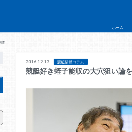
ホーム
調査
2016.12.13
競艇情報コラム
競艇好き蛭子能収の大穴狙い論