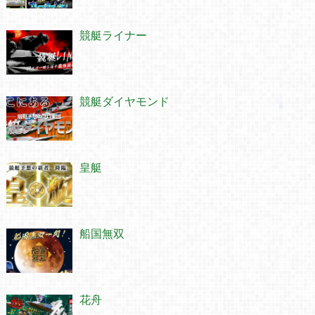
競艇ライナー
競艇ダイヤモンド
皇艇
船国無双
花舟