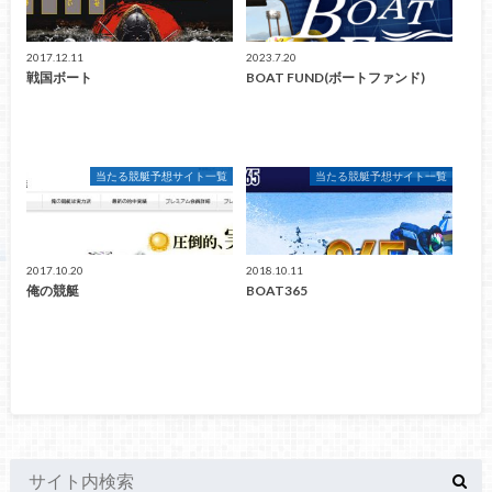
2017.12.11
2023.7.20
戦国ボート
BOAT FUND(ボートファンド)
当たる競艇予想サイト一覧
当たる競艇予想サイト一覧
2017.10.20
2018.10.11
俺の競艇
BOAT365