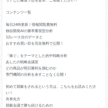
コンテンツ一覧
毎日24時更新！情報閲覧費無料
独自開発AIの勝率重視型分析
12レース分のデータと
おすすめ買い目を完全無料で公開！
「稼ぐ」をテーマとした的中戦略分析
あしたの戦略会議室
どの商品が明日勝利を掴むのか
専門機関の分析を余すことなく公開！
初めて競艇をされるという方は、こちらをお読みくださ
い！
舟券先方
競艇会議で勝ち続けるための