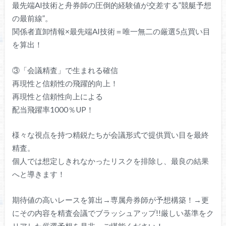
最先端AI技術と舟券師の圧倒的経験値が交差する”競艇予想
の最前線”。
関係者直卸情報×最先端AI技術＝唯一無二の厳選5点買い目
を算出！
③「会議精査」で生まれる確信
再現性と信頼性の飛躍的向上！
再現性と信頼性向上による
配当飛躍率1000％UP！
様々な視点を持つ精鋭たちが会議形式で提供買い目を最終
精査。
個人では想定しきれなかったリスクを排除し、最良の結果
へと導きます！
期待値の高いレースを算出→専属舟券師が予想構築！→更
にその内容を精査会議でブラッシュアップ!!厳しい基準をク
リアした厳選予想を是非、ご堪能ください！