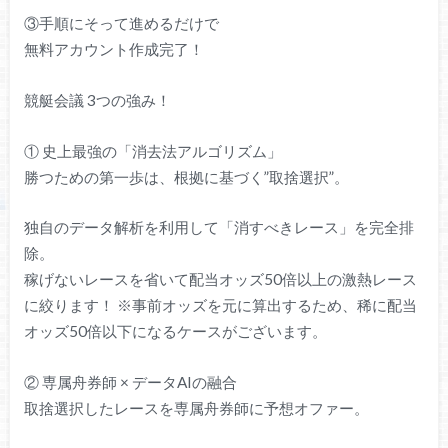
③手順にそって進めるだけで
無料アカウント作成完了！
競艇会議 3つの強み！
① 史上最強の「消去法アルゴリズム」
勝つための第一歩は、根拠に基づく”取捨選択”。
独自のデータ解析を利用して「消すべきレース」を完全排
除。
稼げないレースを省いて配当オッズ50倍以上の激熱レース
に絞ります！ ※事前オッズを元に算出するため、稀に配当
オッズ50倍以下になるケースがございます。
② 専属舟券師 × データAIの融合
取捨選択したレースを専属舟券師に予想オファー。