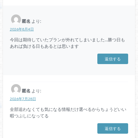
匿名
より:
2026年8月4日
今回は期待していたプランが外れてしまいました…勝つ日も
あれば負ける日もあるとは思います
返信する
匿名
より:
2026年7月28日
全部追わなくても気になる情報だけ選べるからちょうどいい
暇つぶしになってる
返信する