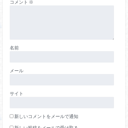
コメント
※
名前
メール
サイト
新しいコメントをメールで通知
新しい投稿をメールで受け取る