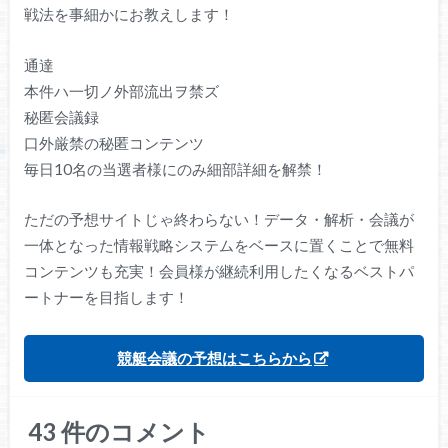
戦法を事細かにお教えします！
通達
本件ハ一切ノ外部流出ヲ禁ズ
秘匿会議録
口外厳禁の秘匿コンテンツ
毎日10名の当選者様にのみ細部詳細を解禁！
ただの予想サイトじゃ終わらない！データ・解析・会議が
一体となった情報戦略システムをベースに置くことで無料
コンテンツも充実！会員様が継続利用したくなるベストパ
ートナーを目指します！
競艇会議の予想はこちらから
43
件のコメント