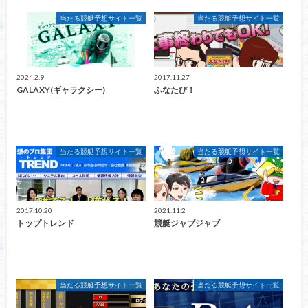
当たる競艇予想サイト一覧
当たる競艇予想サイト一覧
2024.2.9
2017.11.27
GALAXY(ギャラクシー)
ふなたび！
当たる競艇予想サイト一覧
当たる競艇予想サイト一覧
2017.10.20
2021.11.2
トップトレンド
競艇ジャブジャブ
当たる競艇予想サイト一覧
当たる競艇予想サイト一覧