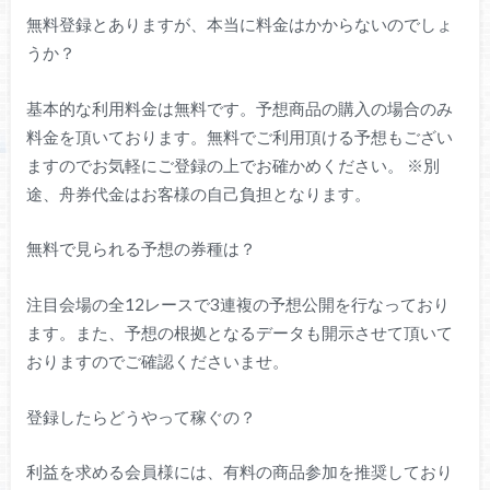
無料登録とありますが、本当に料金はかからないのでしょ
うか？
基本的な利用料金は無料です。予想商品の購入の場合のみ
料金を頂いております。無料でご利用頂ける予想もござい
ますのでお気軽にご登録の上でお確かめください。 ※別
途、舟券代金はお客様の自己負担となります。
無料で見られる予想の券種は？
注目会場の全12レースで3連複の予想公開を行なっており
ます。また、予想の根拠となるデータも開示させて頂いて
おりますのでご確認くださいませ。
登録したらどうやって稼ぐの？
利益を求める会員様には、有料の商品参加を推奨しており