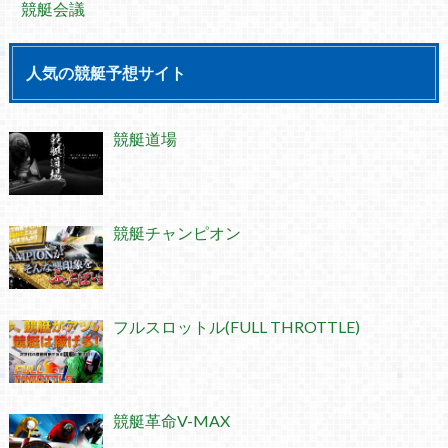
競艇会議
人気の競艇予想サイト
競艇道場
競艇チャンピオン
フルスロットル(FULL THROTTLE)
競艇革命V-MAX