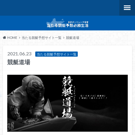
HOME
当たる競艇予想サイト一覧
競艇道場
2021.06.23
当たる競艇予想サイト一覧
競艇道場