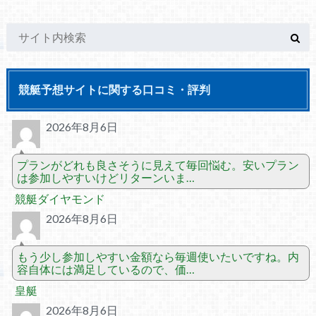
競艇予想サイトに関する口コミ・評判
2026年8月6日
プランがどれも良さそうに見えて毎回悩む。安いプラン
は参加しやすいけどリターンいま…
競艇ダイヤモンド
2026年8月6日
もう少し参加しやすい金額なら毎週使いたいですね。内
容自体には満足しているので、価…
皇艇
2026年8月6日