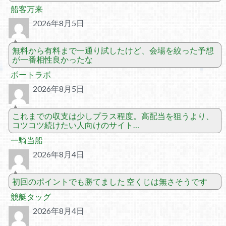
船客万来
2026年8月5日
無料から有料まで一通り試したけど、会場を絞った予想
が一番相性良かったな
ボートラボ
2026年8月5日
これまでの収支は少しプラス程度。高配当を狙うより、
コツコツ続けたい人向けのサイト…
一騎当船
2026年8月4日
初回のポイントでも勝てました 空くじは無さそうです
競艇タッグ
2026年8月4日