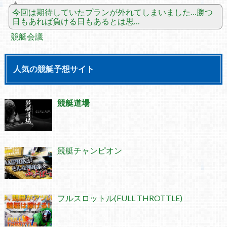
今回は期待していたプランが外れてしまいました…勝つ
日もあれば負ける日もあるとは思…
競艇会議
人気の競艇予想サイト
競艇道場
競艇チャンピオン
フルスロットル(FULL THROTTLE)