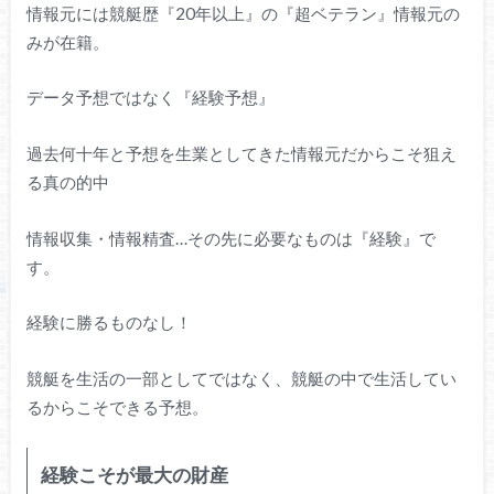
情報元には競艇歴『20年以上』の『超ベテラン』情報元の
みが在籍。
データ予想ではなく『経験予想』
過去何十年と予想を生業としてきた情報元だからこそ狙え
る真の的中
情報収集・情報精査…その先に必要なものは『経験』で
す。
経験に勝るものなし！
競艇を生活の一部としてではなく、競艇の中で生活してい
るからこそできる予想。
経験こそが最大の財産