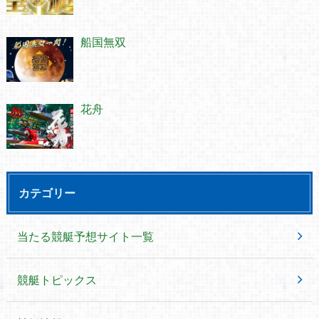
船国無双
花舟
カテゴリー
当たる競艇予想サイト一覧
競艇トピックス