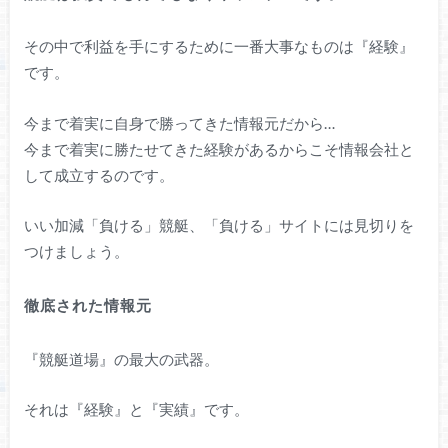
その中で利益を手にするために一番大事なものは『経験』
です。
今まで着実に自身で勝ってきた情報元だから…
今まで着実に勝たせてきた経験があるからこそ情報会社と
して成立するのです。
いい加減「負ける」競艇、「負ける」サイトには見切りを
つけましょう。
徹底された情報元
『競艇道場』の最大の武器。
それは『経験』と『実績』です。