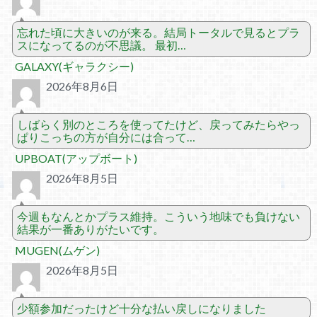
忘れた頃に大きいのが来る。結局トータルで見るとプラ
スになってるのが不思議。 最初…
GALAXY(ギャラクシー)
2026年8月6日
しばらく別のところを使ってたけど、戻ってみたらやっ
ぱりこっちの方が自分には合って…
UPBOAT(アップボート)
2026年8月5日
今週もなんとかプラス維持。こういう地味でも負けない
結果が一番ありがたいです。
MUGEN(ムゲン)
2026年8月5日
少額参加だったけど十分な払い戻しになりました