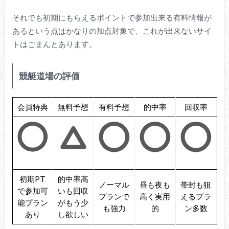
それでも初期にもらえるポイントで参加出来る有料情報が
あるという点はかなりの加点対象で、これが出来ないサイ
トはごまんとあります。
競艇道場の評価
会員特典
無料予想
有料予想
的中率
回収率
初期PT
的中率高
ノーマル
昼も夜も
帯封も狙
で参加可
いも回収
プランで
高く実用
えるプラ
能プラン
がもう少
も強力
的
ン多数
あり
し欲しい