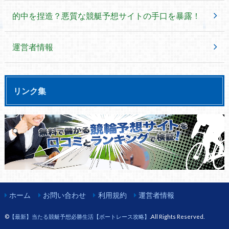
的中を捏造？悪質な競艇予想サイトの手口を暴露！
運営者情報
リンク集
ホーム
お問い合わせ
利用規約
運営者情報
©
【最新】当たる競艇予想必勝生活【ボートレース攻略】
.All Rights Reserved.