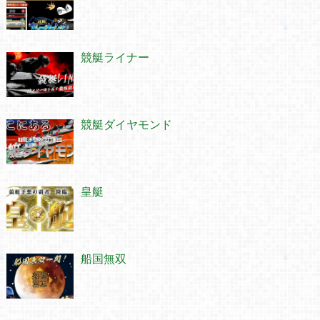
競艇ライナー
競艇ダイヤモンド
皇艇
船国無双