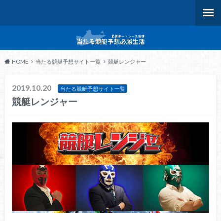
HOME
当たる競艇予想サイト一覧
競艇レンジャー
2019.10.20
当たる競艇予想サイト一覧
競艇レンジャー