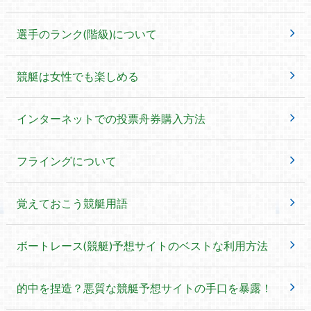
選手のランク(階級)について
競艇は女性でも楽しめる
インターネットでの投票舟券購入方法
フライングについて
覚えておこう競艇用語
ボートレース(競艇)予想サイトのベストな利用方法
的中を捏造？悪質な競艇予想サイトの手口を暴露！