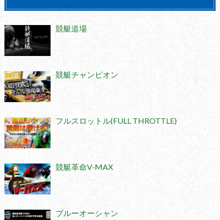
競艇道場
競艇チャンピオン
フルスロットル(FULL THROTTLE)
競艇革命V-MAX
ブルーオーシャン