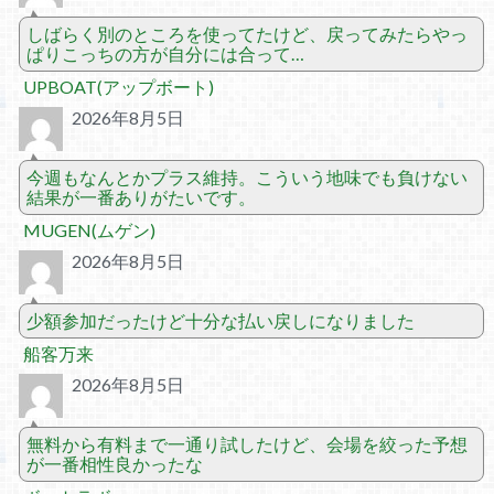
しばらく別のところを使ってたけど、戻ってみたらやっ
ぱりこっちの方が自分には合って…
UPBOAT(アップボート)
2026年8月5日
今週もなんとかプラス維持。こういう地味でも負けない
結果が一番ありがたいです。
MUGEN(ムゲン)
2026年8月5日
少額参加だったけど十分な払い戻しになりました
船客万来
2026年8月5日
無料から有料まで一通り試したけど、会場を絞った予想
が一番相性良かったな