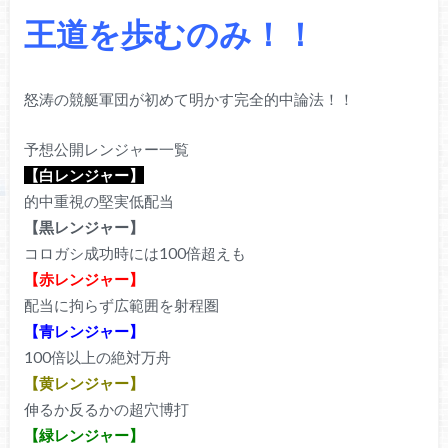
王道を歩むのみ！！
怒涛の競艇軍団が初めて明かす完全的中論法！！
予想公開レンジャー一覧
【白レンジャー】
的中重視の堅実低配当
【黒レンジャー】
コロガシ成功時には100倍超えも
【赤レンジャー】
配当に拘らず広範囲を射程圏
【青レンジャー】
100倍以上の絶対万舟
【黄レンジャー】
伸るか反るかの超穴博打
【緑レンジャー】