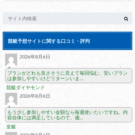
競艇予想サイトに関する口コミ・評判
2026年8月6日
プランがどれも良さそうに見えて毎回悩む。安いプラン
は参加しやすいけどリターンいま…
競艇ダイヤモンド
2026年8月6日
もう少し参加しやすい金額なら毎週使いたいですね。内
容自体には満足しているので、価…
皇艇
2026年8月6日