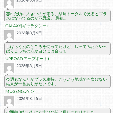
忘れた頃に大きいのが来る。結局トータルで見るとプラ
スになってるのが不思議。 最初…
GALAXY(ギャラクシー)
2026年8月6日
しばらく別のところを使ってたけど、戻ってみたらやっ
ぱりこっちの方が自分には合って…
UPBOAT(アップボート)
2026年8月5日
今週もなんとかプラス維持。こういう地味でも負けない
結果が一番ありがたいです。
MUGEN(ムゲン)
2026年8月5日
少額参加だったけど十分な払い戻しになりました