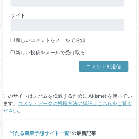
サイト
新しいコメントをメールで通知
新しい投稿をメールで受け取る
このサイトはスパムを低減するために Akismet を使ってい
ます。
コメントデータの処理方法の詳細はこちらをご覧く
ださい
。
当たる競艇予想サイト一覧
の最新記事