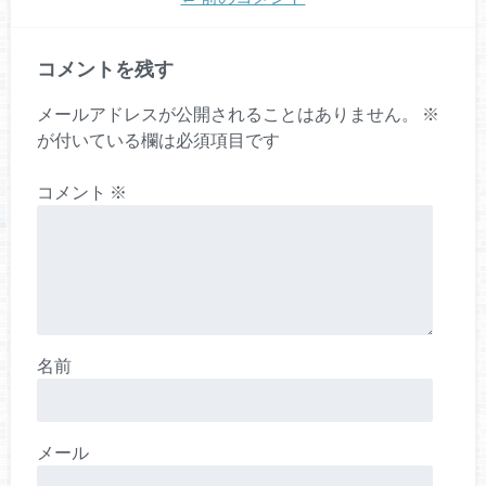
コメントを残す
メールアドレスが公開されることはありません。
※
が付いている欄は必須項目です
コメント
※
名前
メール