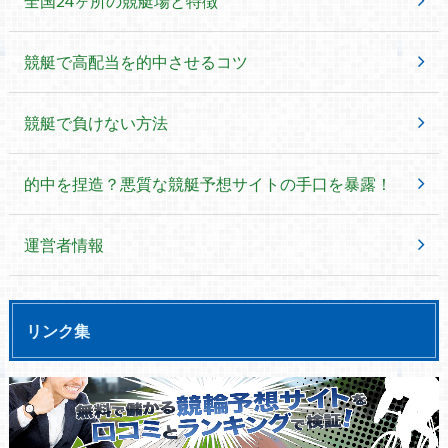
全国24ヶ所の競艇場と特徴
競艇で高配当を的中させるコツ
競艇で負けない方法
的中を捏造？悪質な競艇予想サイトの手口を暴露！
運営者情報
リンク集