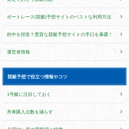
ボートレース(競艇)予想サイトのベストな利用方法
的中を捏造？悪質な競艇予想サイトの手口を暴露！
運営者情報
競艇予想で役立つ情報やコツ
1号艇に注目しておく
舟券購入点数を減らす