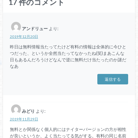
17
件のコメント
アンドリュー
より:
2019年12月20日
昨日は無料情報当たってたけど有料の情報は全体的に今ひと
つだった、というか全然当たってなかったね(笑)まあこんな
日もあるんだろうけどなんで逆に無料だけ当たったのか謎だ
なあ
返信する
みどり
より:
2019年11月29日
無料とか関係なく個人的にはナイターバージョンの方が相性
が良いというか、よく当たってる気がする。有料の同じ名前