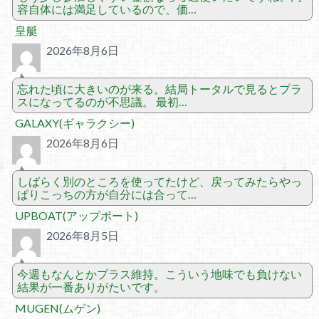
容自体には満足しているので、価…
皇艇
2026年8月6日
忘れた頃に大きいのが来る。結局トータルで見るとプラ
スになってるのが不思議。 最初…
GALAXY(ギャラクシー)
2026年8月6日
しばらく別のところを使ってたけど、戻ってみたらやっ
ぱりこっちの方が自分には合って…
UPBOAT(アップボート)
2026年8月5日
今週もなんとかプラス維持。こういう地味でも負けない
結果が一番ありがたいです。
MUGEN(ムゲン)