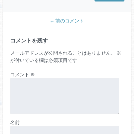
← 前のコメント
コメントを残す
メールアドレスが公開されることはありません。
※
が付いている欄は必須項目です
コメント
※
名前