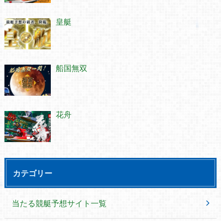
皇艇
船国無双
花舟
カテゴリー
当たる競艇予想サイト一覧