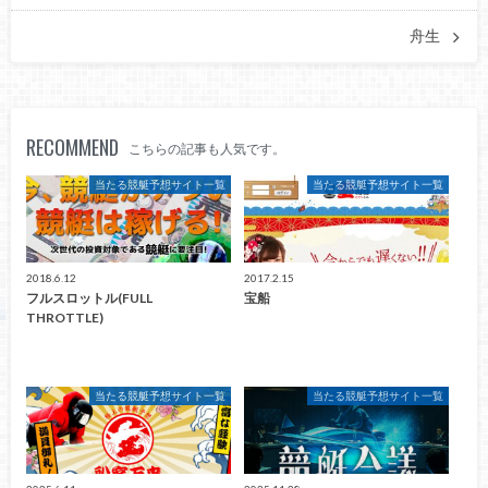
舟生
RECOMMEND
こちらの記事も人気です。
当たる競艇予想サイト一覧
当たる競艇予想サイト一覧
2018.6.12
2017.2.15
フルスロットル(FULL
宝船
THROTTLE)
当たる競艇予想サイト一覧
当たる競艇予想サイト一覧