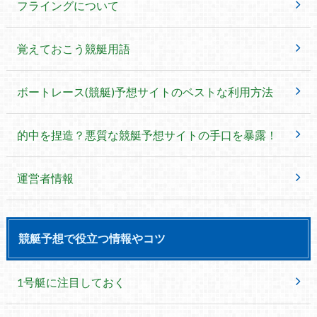
フライングについて
覚えておこう競艇用語
ボートレース(競艇)予想サイトのベストな利用方法
的中を捏造？悪質な競艇予想サイトの手口を暴露！
運営者情報
競艇予想で役立つ情報やコツ
1号艇に注目しておく