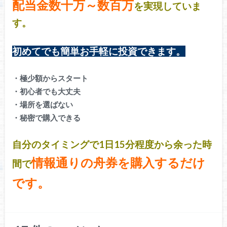
配当金数十万～数百万
を実現していま
す。
初めてでも簡単お手軽に投資できます。
・極少額からスタート
・初心者でも大丈夫
・場所を選ばない
・秘密で購入できる
自分のタイミングで1日15分程度から余った時
情報通りの舟券を購入するだけ
間で
です。