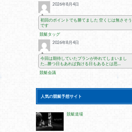
2026年8月4日
初回のポイントでも勝てました 空くじは無さそう
です
競艇タッグ
2026年8月4日
今回は期待していたプランが外れてしまいまし
た…勝つ日もあれば負ける日もあるとは思…
競艇会議
人気の競艇予想サイト
競艇道場