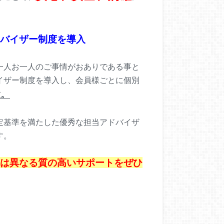
。
バイザー制度を導入
一人お一人のご事情がおありである事と
イザー制度を導入し、会員様ごとに個別
置。
定基準を満たした優秀な担当アドバイザ
す。
は異なる質の高いサポートをぜひ