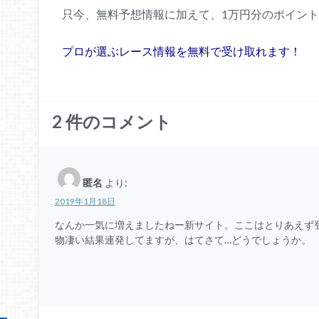
只今、無料予想情報に加えて、1万円分のポイン
プロが選ぶレース情報を無料で受け取れます！
2
件のコメント
匿名
より:
2019年1月18日
なんか一気に増えましたねー新サイト。ここはとりあえず
物凄い結果連発してますが、はてさて…どうでしょうか。