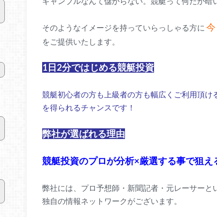
ギャンブルなんて儲からない。競艇って何だか暗
今
そのようなイメージを持っていらっしゃる方に
をご提供いたします。
1日2分ではじめる競艇投資
競艇初心者の方も上級者の方も幅広くご利用頂け
を得られるチャンスです！
弊社が選ばれる理由
競艇投資のプロが分析×厳選する事で狙え
弊社には、プロ予想師・新聞記者・元レーサーとい
独自の情報ネットワークがございます。