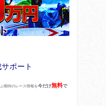
成サポート
無料
今だけ
で
ぶ期待のレース情報を