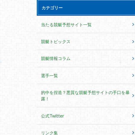
カテゴリー
当たる競艇予想サイト一覧
競艇トピックス
競艇情報コラム
選手一覧
的中を捏造？悪質な競艇予想サイトの手口を暴
露！
公式Twitter
リンク集