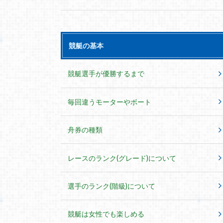
競艇の基本
競艇選手が優勝するまで
毎回違うモーターやボート
舟券の種類
レースのランク(グレード)について
選手のランク(階級)について
競艇は女性でも楽しめる