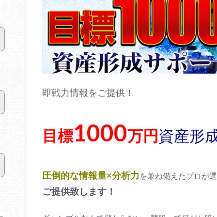
即戦力情報をご提供！
1000
目標
万円
資産形
圧倒的な情報量×分析力
を兼ね備えたプロが選
ご提供致します！