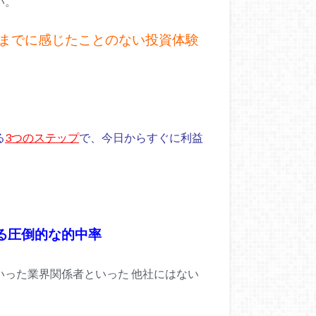
い。
までに感じたことのない投資体験
る
3つのステップ
で、今日からすぐに利益
る圧倒的な的中率
った業界関係者といった 他社にはない