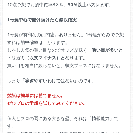
10点予想でも的中確率8.3％、
90％以上ハズレます
。
1号艇中心で賭け続けたら減収確実
1号艇が有利なのは間違いありません。1号艇がらみで予想
すれば的中確率は上がります。
しかし人気の買い目なのでオッズが低く、
買い目が多いと
トリガミ（収支マイナス）となります。
買い目を相当に絞らないと、収支プラスにはなりません。
つまり
「稼ぎやすいわけではない」
のです。
競艇は簡単には勝てません。
ぜひプロの予想を試してみてください。
個人とプロの間にある大きな壁、それは「情報能力」で
す。