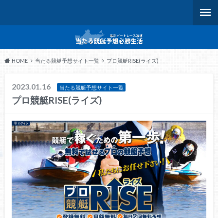
HOME
当たる競艇予想サイト一覧
プロ競艇RISE(ライズ)
2023.01.16
当たる競艇予想サイト一覧
プロ競艇RISE(ライズ)