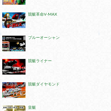
競艇革命V-MAX
ブルーオーシャン
競艇ライナー
競艇ダイヤモンド
皇艇