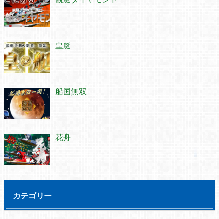
皇艇
船国無双
花舟
カテゴリー