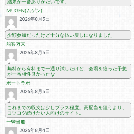
結果が一番ありがたいです。
MUGEN(ムゲン)
2026年8月5日
少額参加だったけど十分な払い戻しになりました
船客万来
2026年8月5日
無料から有料まで一通り試したけど、会場を絞った予想
が一番相性良かったな
ボートラボ
2026年8月5日
これまでの収支は少しプラス程度。高配当を狙うより、
コツコツ続けたい人向けのサイト…
一騎当船
2026年8月4日