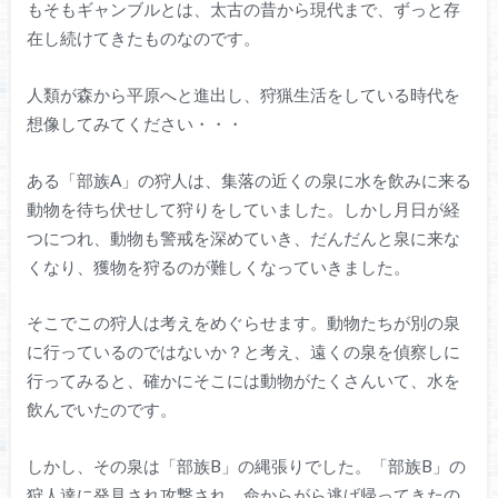
もそもギャンブルとは、太古の昔から現代まで、ずっと存
在し続けてきたものなのです。
人類が森から平原へと進出し、狩猟生活をしている時代を
想像してみてください・・・
ある「部族A」の狩人は、集落の近くの泉に水を飲みに来る
動物を待ち伏せして狩りをしていました。しかし月日が経
つにつれ、動物も警戒を深めていき、だんだんと泉に来な
くなり、獲物を狩るのが難しくなっていきました。
そこでこの狩人は考えをめぐらせます。動物たちが別の泉
に行っているのではないか？と考え、遠くの泉を偵察しに
行ってみると、確かにそこには動物がたくさんいて、水を
飲んでいたのです。
しかし、その泉は「部族B」の縄張りでした。「部族B」の
狩人達に発見され攻撃され、命からがら逃げ帰ってきたの