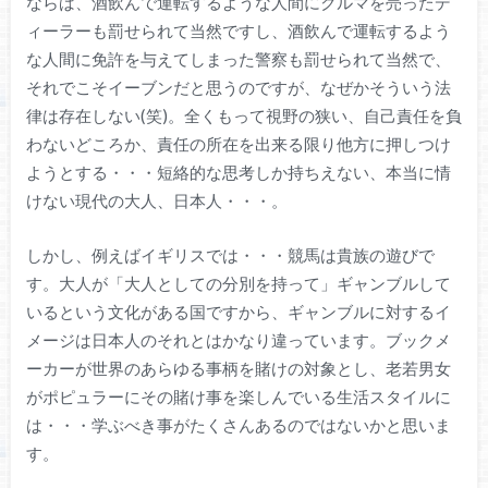
ならば、酒飲んで運転するような人間にクルマを売ったデ
ィーラーも罰せられて当然ですし、酒飲んで運転するよう
な人間に免許を与えてしまった警察も罰せられて当然で、
それでこそイーブンだと思うのですが、なぜかそういう法
律は存在しない(笑)。全くもって視野の狭い、自己責任を負
わないどころか、責任の所在を出来る限り他方に押しつけ
ようとする・・・短絡的な思考しか持ちえない、本当に情
けない現代の大人、日本人・・・。
しかし、例えばイギリスでは・・・競馬は貴族の遊びで
す。大人が「大人としての分別を持って」ギャンブルして
いるという文化がある国ですから、ギャンブルに対するイ
メージは日本人のそれとはかなり違っています。ブックメ
ーカーが世界のあらゆる事柄を賭けの対象とし、老若男女
がポピュラーにその賭け事を楽しんでいる生活スタイルに
は・・・学ぶべき事がたくさんあるのではないかと思いま
す。