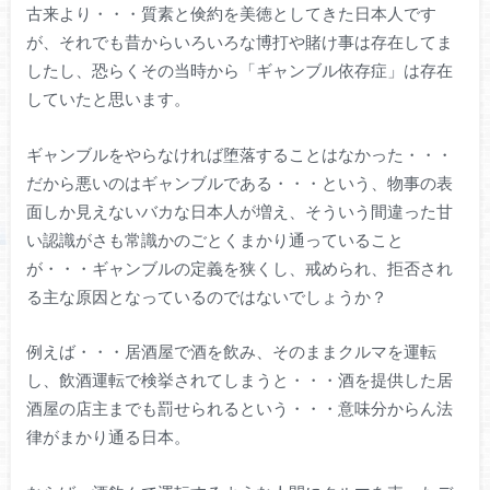
古来より・・・質素と倹約を美徳としてきた日本人です
が、それでも昔からいろいろな博打や賭け事は存在してま
したし、恐らくその当時から「ギャンブル依存症」は存在
していたと思います。
ギャンブルをやらなければ堕落することはなかった・・・
だから悪いのはギャンブルである・・・という、物事の表
面しか見えないバカな日本人が増え、そういう間違った甘
い認識がさも常識かのごとくまかり通っていること
が・・・ギャンブルの定義を狭くし、戒められ、拒否され
る主な原因となっているのではないでしょうか？
例えば・・・居酒屋で酒を飲み、そのままクルマを運転
し、飲酒運転で検挙されてしまうと・・・酒を提供した居
酒屋の店主までも罰せられるという・・・意味分からん法
律がまかり通る日本。