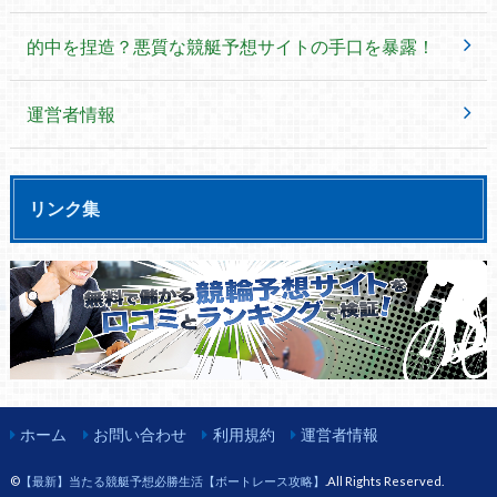
的中を捏造？悪質な競艇予想サイトの手口を暴露！
運営者情報
リンク集
ホーム
お問い合わせ
利用規約
運営者情報
©
【最新】当たる競艇予想必勝生活【ボートレース攻略】
.All Rights Reserved.