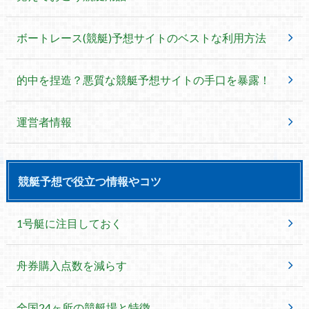
ボートレース(競艇)予想サイトのベストな利用方法
的中を捏造？悪質な競艇予想サイトの手口を暴露！
運営者情報
競艇予想で役立つ情報やコツ
1号艇に注目しておく
舟券購入点数を減らす
全国24ヶ所の競艇場と特徴