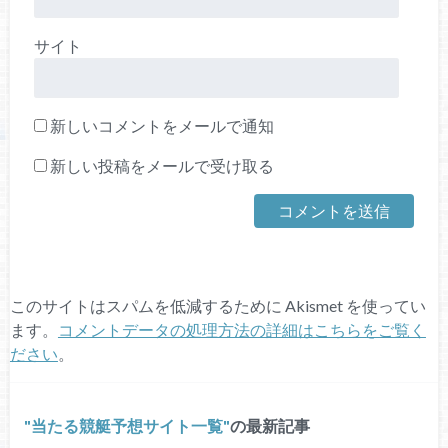
サイト
新しいコメントをメールで通知
新しい投稿をメールで受け取る
このサイトはスパムを低減するために Akismet を使ってい
ます。
コメントデータの処理方法の詳細はこちらをご覧く
ださい
。
当たる競艇予想サイト一覧
の最新記事