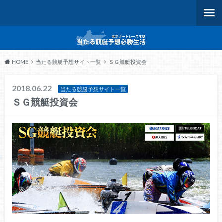
HOME
当たる競艇予想サイト一覧
ＳＧ競艇投資会
2018.06.22
当たる競艇予想サイト一覧
ＳＧ競艇投資会