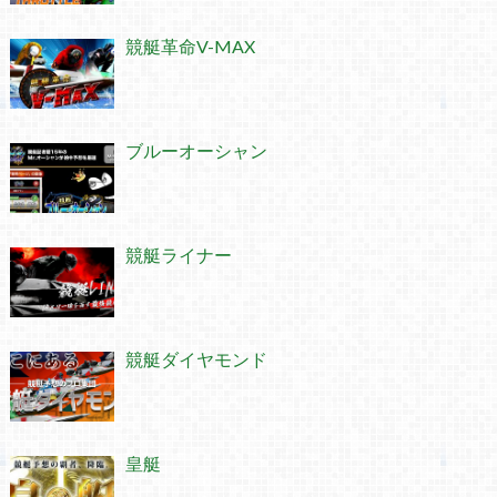
競艇革命V-MAX
ブルーオーシャン
競艇ライナー
競艇ダイヤモンド
皇艇