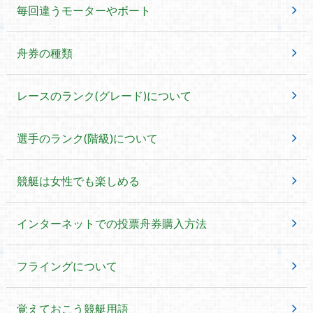
毎回違うモーターやボート
舟券の種類
レースのランク(グレード)について
選手のランク(階級)について
競艇は女性でも楽しめる
インターネットでの投票舟券購入方法
フライングについて
覚えておこう競艇用語