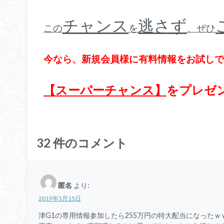
チャンス
逃さず
この
を
、ぜひ
今なら、新規会員様に有料情報をお試しで
【スーパーチャンス】
をプレゼ
32
件のコメント
匿名
より:
2019年5月15日
津G1の専用情報参加したら255万円の特大配当になったｗ