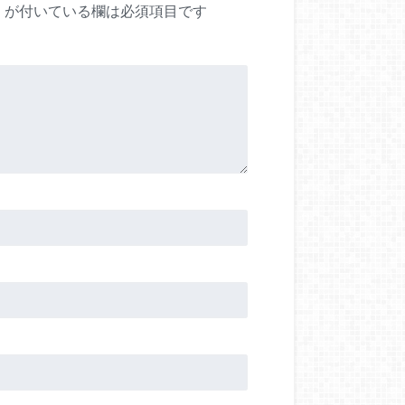
※
が付いている欄は必須項目です