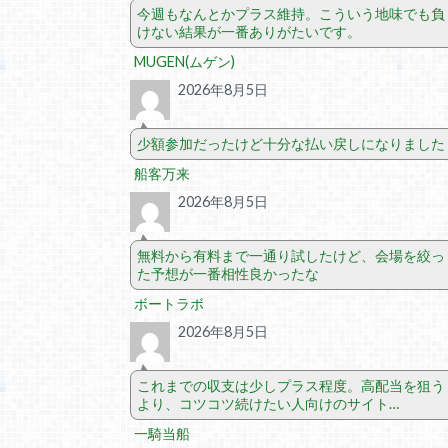
今週もなんとかプラス維持。こういう地味でも負
けない結果が一番ありがたいです。
MUGEN(ムゲン)
2026年8月5日
少額参加だったけど十分な払い戻しになりました
船客万来
2026年8月5日
無料から有料まで一通り試したけど、会場を絞っ
た予想が一番相性良かったな
ボートラボ
2026年8月5日
これまでの収支は少しプラス程度。高配当を狙う
より、コツコツ続けたい人向けのサイト…
一騎当船