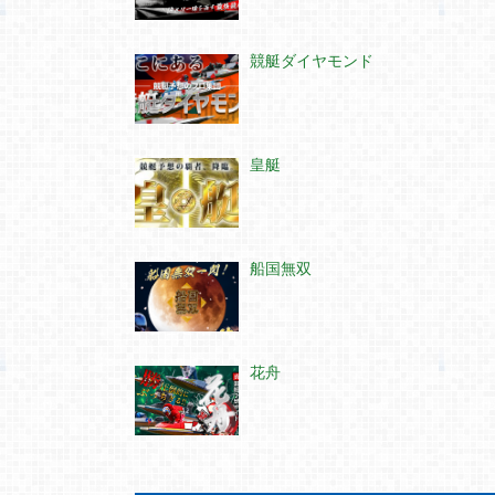
競艇ダイヤモンド
皇艇
船国無双
花舟