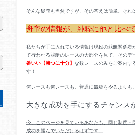
そんな疑問も当然ですが、その答えは簡単。それ
舟帝の情報が、純粋に他と比べ
私たちが手に入れている情報は現役の競艇関係者か
て行われる競艇のレースの大部分を見て、そのデ
番いい【勝つに十分】
な数レースのみをご案内す
す！
何レースも何レースも、普通に競艇をやるよりも
大きな成功を手にするチャンス
今、このページを見ているあなたも、同じ制度・
成功を掴んでいただけるはずです。