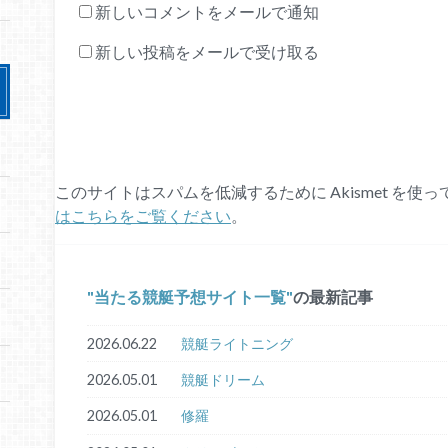
新しいコメントをメールで通知
新しい投稿をメールで受け取る
このサイトはスパムを低減するために Akismet を使
はこちらをご覧ください
。
当たる競艇予想サイト一覧
の最新記事
2026.06.22
競艇ライトニング
2026.05.01
競艇ドリーム
2026.05.01
修羅