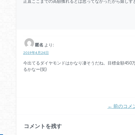
正直ここまでの高額獲れるとは思ってなかったから嬉しす
匿名
より:
2019年4月24日
今出てるダイヤモンドはかなり凄そうだね。目標金額450
るかなー(笑)
← 前のコメ
コメントを残す