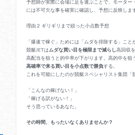
予想師が実際に会場に足を運ぶことで、モーター
には不可欠な事を確実に確認し、予想に反映しま
理由２ ギリギリまで絞った小点数予想
「爆速で稼ぐ」ためには「ムダを排除する」こと
競艇JETは
ムダな買い目を極限まで減らし
高回収
高配当を狙うと的中率が下がります。高的中を狙
高確率で来る買い目を小点数で勝負
する。
これを可能にしたのが競艇スペシャリスト集団「競
「こんなの稼げない！」
「稼げる訳がない！」
そう思っているあなた。
その時間、もったいなくありませんか？