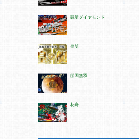
競艇ダイヤモンド
皇艇
船国無双
花舟