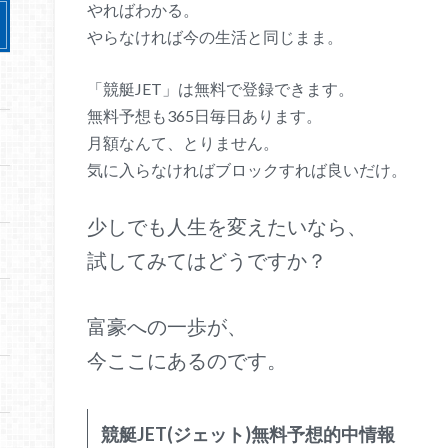
やればわかる。
やらなければ今の生活と同じまま。
「競艇JET」は無料で登録できます。
無料予想も365日毎日あります。
月額なんて、とりません。
気に入らなければブロックすれば良いだけ。
少しでも人生を変えたいなら、
試してみてはどうですか？
富豪への一歩が、
今ここにあるのです。
競艇JET(ジェット)無料予想的中情報