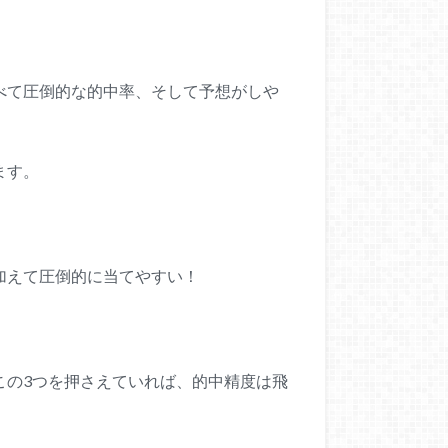
べて圧倒的な的中率、そして予想がしや
ます。
加えて圧倒的に当てやすい！
この3つを押さえていれば、的中精度は飛