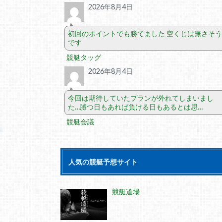
2026年8月4日
初回のポイントでも勝てました 空くじは無さそう
です
競艇タッグ
2026年8月4日
今回は期待していたプランが外れてしまいまし
た…勝つ日もあれば負ける日もあるとは思…
競艇会議
人気の競艇予想サイト
競艇道場