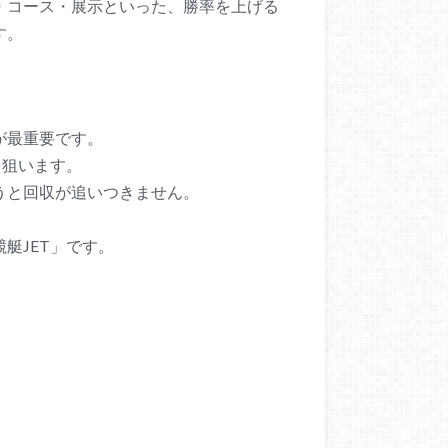
・コース・展示といった、勝率を上げる
す。
が最重要です。
を狙います。
うと回収が追いつきません。
艇JET」です。