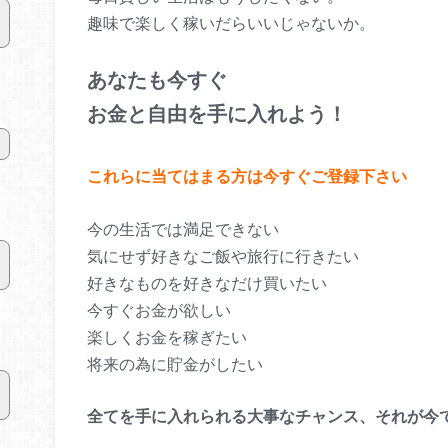
趣味で楽しく稼いだらいいじゃないか。
あなたも今すぐ
お金と自由を手に入れよう！
これらに当てはまる方は今すぐご登録下さい
今の生活では満足できない
気にせず好きなご飯や旅行に行きたい
好きなものを好きなだけ買いたい
今すぐお金が欲しい
楽しくお金を稼ぎたい
将来の為に貯金がしたい
全てを手に入れられる大事なチャンス、それが今