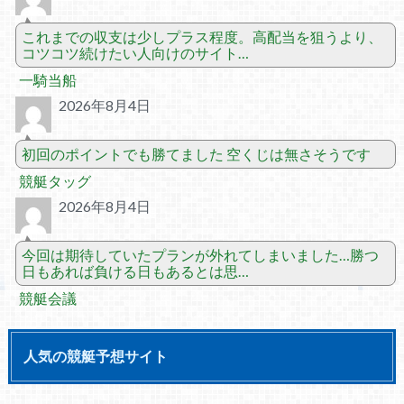
これまでの収支は少しプラス程度。高配当を狙うより、
コツコツ続けたい人向けのサイト…
一騎当船
2026年8月4日
初回のポイントでも勝てました 空くじは無さそうです
競艇タッグ
2026年8月4日
今回は期待していたプランが外れてしまいました…勝つ
日もあれば負ける日もあるとは思…
競艇会議
人気の競艇予想サイト