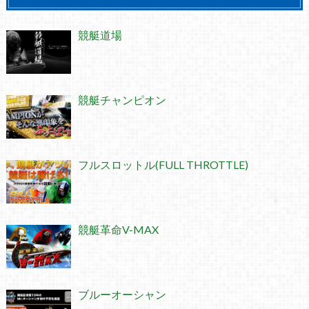
競艇道場
競艇チャンピオン
フルスロットル(FULL THROTTLE)
競艇革命V-MAX
ブルーオーシャン