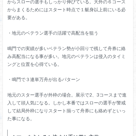
からスローの選手もしっかり伸びている。大外の６コース
からまくるためにはスタート時点で１艇身以上前にいる必
要がある。
・地元のベテラン選手の活躍で高配当を狙う
鳴門での実績が多いベテラン勢が小回りで残して舟券に絡
み高配当になる事が多い。地元のベテランは侵入のタイミ
ングと位置を心得ている。
・鳴門で３連単万舟が出るパターン
地元のスター選手が外枠の場合。展示で2、3コースまで進
入して頭人気になる。しかし本番ではスローの選手が警戒
して結局外枠になりスタート揃って舟券にも絡めずといっ
た事になる。