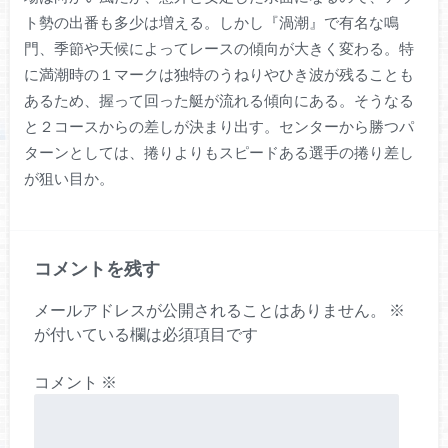
ト勢の出番も多少は増える。しかし『渦潮』で有名な鳴
門、季節や天候によってレースの傾向が大きく変わる。特
に満潮時の１マークは独特のうねりやひき波が残ることも
あるため、握って回った艇が流れる傾向にある。そうなる
と２コースからの差しが決まり出す。センターから勝つパ
ターンとしては、捲りよりもスピードある選手の捲り差し
が狙い目か。
コメントを残す
メールアドレスが公開されることはありません。
※
が付いている欄は必須項目です
コメント
※