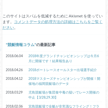
このサイトはスパムを低減するために Akismet を使ってい
ます。
コメントデータの処理方法の詳細はこちらをご覧く
ださい
。
競艇情報コラム
の最新記事
2018.06.04
2018年度グランドチャンピオンシップは今月6
月に開催です！結果報告あり
2018.04.26
2018ボートレースオールスター出場選手紹介
2018.04.12
2018マスターズチャンピオンシップが開催！開
催地の福岡競艇場のデータ
2018.03.29
児島競艇場が集団食中毒の疑いでレース開催の
中止【3/28.29.30】
2018.02.06
宮島競艇場で全艇が非常識なフライング！フラ