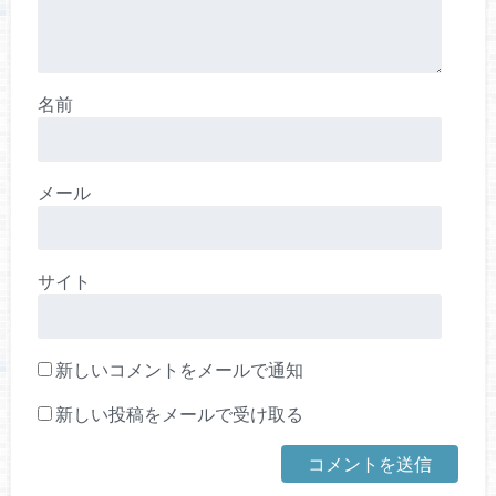
名前
メール
サイト
新しいコメントをメールで通知
新しい投稿をメールで受け取る