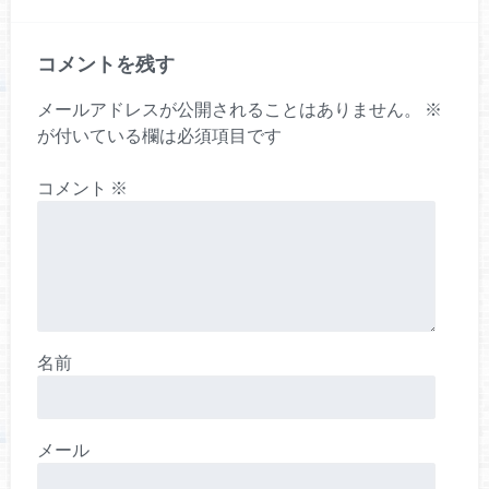
コメントを残す
メールアドレスが公開されることはありません。
※
が付いている欄は必須項目です
コメント
※
名前
メール