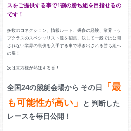
スをご提供する事で1割の勝ち組を目指せるの
です！
多数のコネクション、情報ルート、幾多の経験、業界トッ
プクラスのスペシャリスト達を招集、決して一般では公開
されない業界の裏側を入手する事で導き出される勝ち組へ
の扉！
次は貴方様が熱狂する番！
「最
全国24の競艇会場から その日
も可能性が高い」
と 判断した
レースを毎日公開！