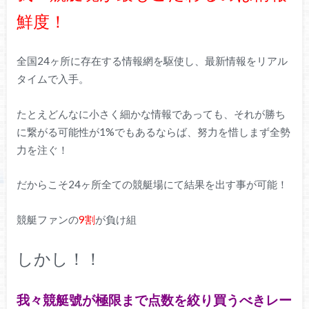
鮮度！
全国24ヶ所に存在する情報網を駆使し、最新情報をリアル
タイムで入手。
たとえどんなに小さく細かな情報であっても、それが勝ち
に繋がる可能性が1%でもあるならば、努力を惜しまず全勢
力を注ぐ！
だからこそ24ヶ所全ての競艇場にて結果を出す事が可能！
競艇ファンの
9割
が負け組
しかし！！
我々競艇號が極限まで点数を絞り買うべきレー