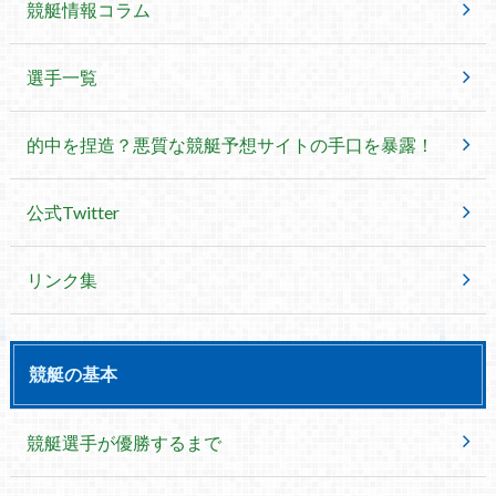
競艇情報コラム
選手一覧
的中を捏造？悪質な競艇予想サイトの手口を暴露！
公式Twitter
リンク集
競艇の基本
競艇選手が優勝するまで