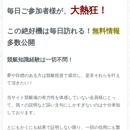
大熱狂！
毎日ご参加者様が、
この絶好機は毎日訪れる！
無料情報
多数公開
競艇知識経験は一切不問！
夢や目標のある方は競艇投資で成功し、是非それらを叶え
て頂きたい！
当サイト競艇魂の有力性を体感していない会員様にとっ
て、我々の説明など謳い文句にしかすぎないのは十分承知
しております。
とにもかくにも結果で証明しない限り、一切の信用にも繋