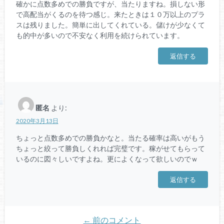
確かに点数多めでの勝負ですが、当たりますね。損しない形
で高配当がくるのを待つ感じ。来たときは１０万以上のプラ
スは残りました。簡単に出してくれている。儲けが少なくて
も的中が多いので不安なく利用を続けられています。
返信する
匿名
より:
2020年3月13日
ちょっと点数多めでの勝負かなと。当たる確率は高いがもう
ちょっと絞って勝負しくれれば完璧です。稼がせてもらって
いるのに図々しいですよね。更によくなって欲しいのでｗ
返信する
← 前のコメント