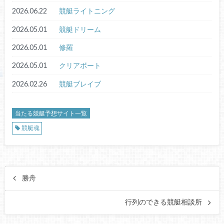
2026.06.22
競艇ライトニング
2026.05.01
競艇ドリーム
2026.05.01
修羅
2026.05.01
クリアボート
2026.02.26
競艇ブレイブ
当たる競艇予想サイト一覧
競艇魂
勝舟
行列のできる競艇相談所