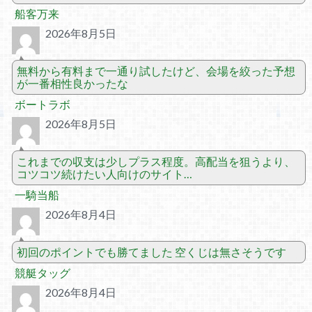
船客万来
2026年8月5日
無料から有料まで一通り試したけど、会場を絞った予想
が一番相性良かったな
ボートラボ
2026年8月5日
これまでの収支は少しプラス程度。高配当を狙うより、
コツコツ続けたい人向けのサイト…
一騎当船
2026年8月4日
初回のポイントでも勝てました 空くじは無さそうです
競艇タッグ
2026年8月4日