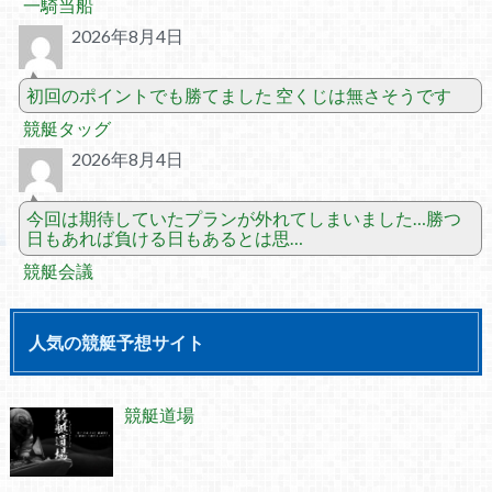
一騎当船
2026年8月4日
初回のポイントでも勝てました 空くじは無さそうです
競艇タッグ
2026年8月4日
今回は期待していたプランが外れてしまいました…勝つ
日もあれば負ける日もあるとは思…
競艇会議
人気の競艇予想サイト
競艇道場