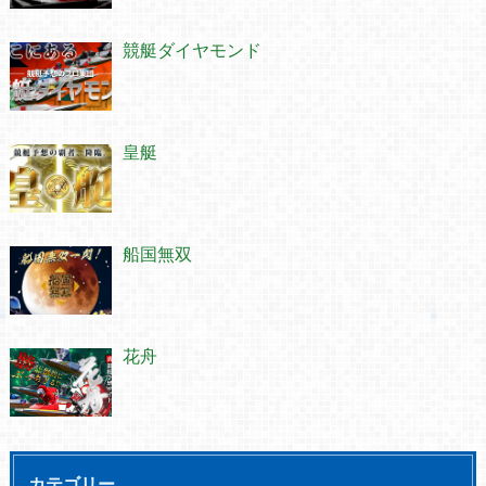
競艇ダイヤモンド
皇艇
船国無双
花舟
カテゴリー