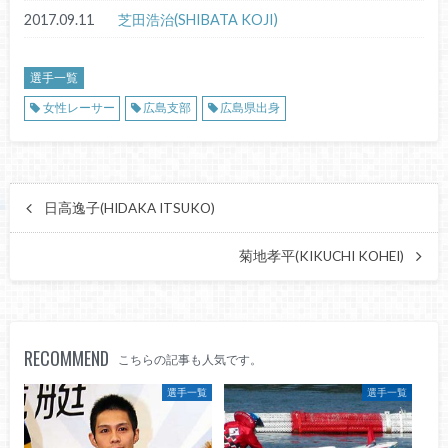
2017.09.11
芝田浩治(SHIBATA KOJI)
選手一覧
女性レーサー
広島支部
広島県出身
日高逸子(HIDAKA ITSUKO)
菊地孝平(KIKUCHI KOHEI)
RECOMMEND
こちらの記事も人気です。
選手一覧
選手一覧