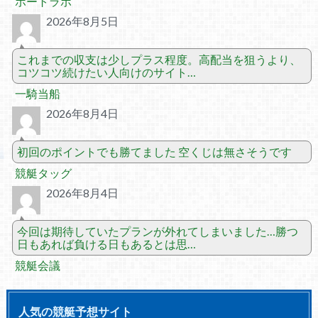
ボートラボ
2026年8月5日
これまでの収支は少しプラス程度。高配当を狙うより、
コツコツ続けたい人向けのサイト…
一騎当船
2026年8月4日
初回のポイントでも勝てました 空くじは無さそうです
競艇タッグ
2026年8月4日
今回は期待していたプランが外れてしまいました…勝つ
日もあれば負ける日もあるとは思…
競艇会議
人気の競艇予想サイト