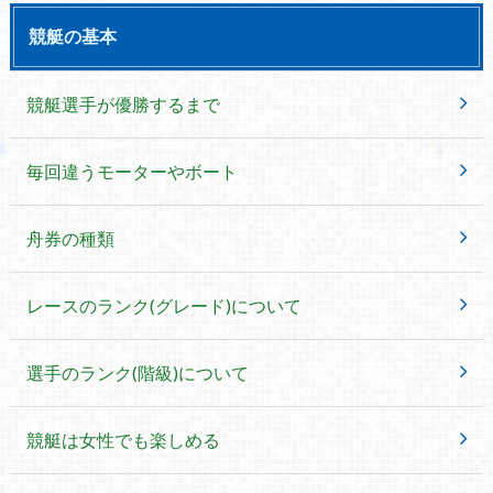
競艇の基本
競艇選手が優勝するまで
毎回違うモーターやボート
舟券の種類
レースのランク(グレード)について
選手のランク(階級)について
競艇は女性でも楽しめる