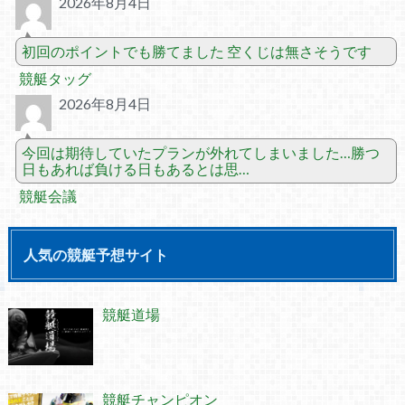
2026年8月4日
初回のポイントでも勝てました 空くじは無さそうです
競艇タッグ
2026年8月4日
今回は期待していたプランが外れてしまいました…勝つ
日もあれば負ける日もあるとは思…
競艇会議
人気の競艇予想サイト
競艇道場
競艇チャンピオン