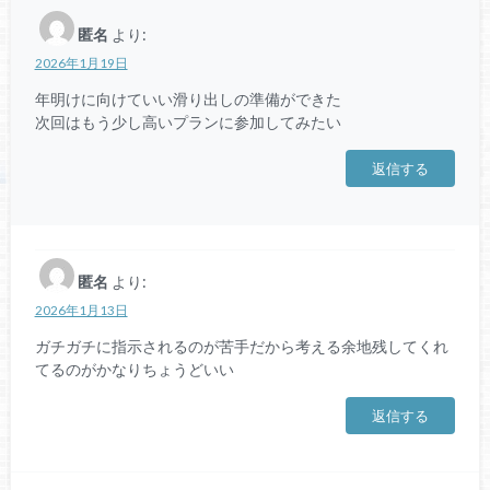
匿名
より:
2026年1月19日
年明けに向けていい滑り出しの準備ができた
次回はもう少し高いプランに参加してみたい
返信する
匿名
より:
2026年1月13日
ガチガチに指示されるのが苦手だから考える余地残してくれ
てるのがかなりちょうどいい
返信する