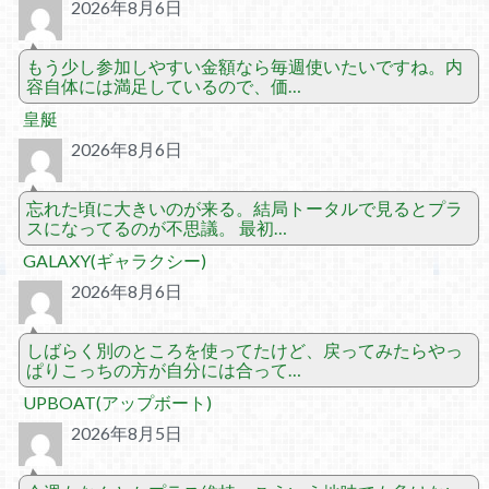
2026年8月6日
もう少し参加しやすい金額なら毎週使いたいですね。内
容自体には満足しているので、価…
皇艇
2026年8月6日
忘れた頃に大きいのが来る。結局トータルで見るとプラ
スになってるのが不思議。 最初…
GALAXY(ギャラクシー)
2026年8月6日
しばらく別のところを使ってたけど、戻ってみたらやっ
ぱりこっちの方が自分には合って…
UPBOAT(アップボート)
2026年8月5日