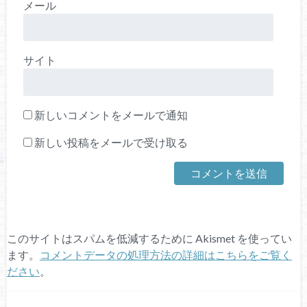
メール
サイト
新しいコメントをメールで通知
新しい投稿をメールで受け取る
このサイトはスパムを低減するために Akismet を使ってい
ます。
コメントデータの処理方法の詳細はこちらをご覧く
ださい
。