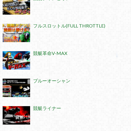
フルスロットル(FULL THROTTLE)
競艇革命V-MAX
ブルーオーシャン
競艇ライナー