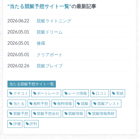
当たる競艇予想サイト一覧
の最新記事
2026.06.22
競艇ライトニング
2026.05.01
競艇ドリーム
2026.05.01
修羅
2026.05.01
クリアボート
2026.02.26
競艇ブレイブ
当たる競艇予想サイト一覧
クチコミ
ボートレース
レース情報
口コミ
実績
当たる
無料予想
無料情報
競艇
競艇アシスト
競艇予想
競艇予想会社
競艇情報
競艇情報商材
評価
評判