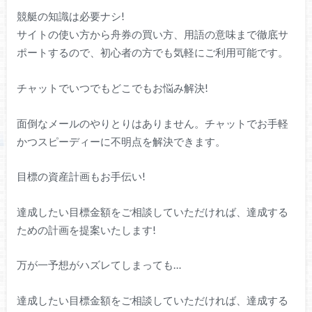
競艇の知識は必要ナシ!
サイトの使い方から舟券の買い方、用語の意味まで徹底サ
ポートするので、初心者の方でも気軽にご利用可能です。
チャットでいつでもどこでもお悩み解決!
面倒なメールのやりとりはありません。チャットでお手軽
かつスピーディーに不明点を解決できます。
目標の資産計画もお手伝い!
達成したい目標金額をご相談していただければ、達成する
ための計画を提案いたします!
万が一予想がハズレてしまっても…
達成したい目標金額をご相談していただければ、達成する