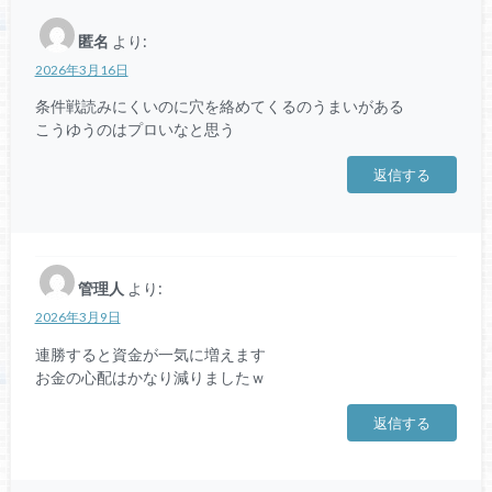
匿名
より:
2026年3月16日
条件戦読みにくいのに穴を絡めてくるのうまいがある
こうゆうのはプロいなと思う
返信する
管理人
より:
2026年3月9日
連勝すると資金が一気に増えます
お金の心配はかなり減りましたｗ
返信する