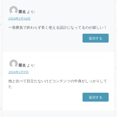
匿名
より:
2026年2月16日
一発勝負で終わらず長く使える設計になってるのが嬉しい！
返信する
匿名
より:
2026年2月9日
他と比べて目立たないけどコンテンツの中身がしっかりして
た
返信する