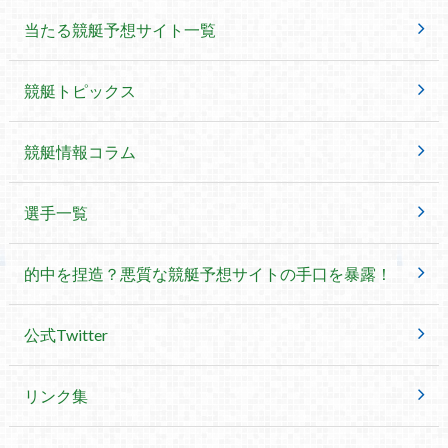
当たる競艇予想サイト一覧
競艇トピックス
競艇情報コラム
選手一覧
的中を捏造？悪質な競艇予想サイトの手口を暴露！
公式Twitter
リンク集