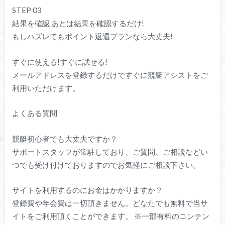
STEP 03
結果を確認 あとは結果を確認するだけ!
もしハズレてもポイント返還プランなら大丈夫!
すぐに使える!すぐに試せる!
メールアドレスを登録するだけですぐに競艇アシストをご
利用いただけます。
よくある質問
競艇初心者でも大丈夫ですか？
サポートスタッフが常駐しており、ご質問、ご相談などい
つでも受け付けておりますのでお気軽にご相談下さい。
サイトを利用するのにお金はかかりますか？
登録費や年会費は一切頂きません。どなたでも無料で当サ
イトをご利用頂くことができます。 ※一部有料のコンテン