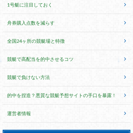
1号艇に注目しておく
舟券購入点数を減らす
全国24ヶ所の競艇場と特徴
競艇で高配当を的中させるコツ
競艇で負けない方法
的中を捏造？悪質な競艇予想サイトの手口を暴露！
運営者情報