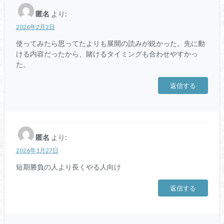
匿名
より:
2026年2月2日
使ってみたら思ってたよりも展開の読みが鋭かった。先に動
ける内容だったから、賭けるタイミングも合わせやすかっ
た。
返信する
匿名
より:
2026年1月27日
短期勝負の人より長くやる人向け
返信する