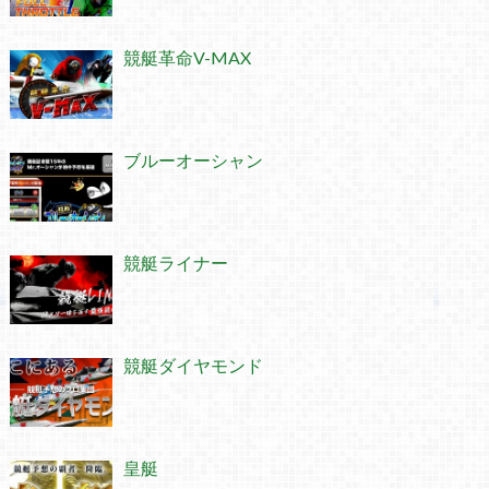
競艇革命V-MAX
ブルーオーシャン
競艇ライナー
競艇ダイヤモンド
皇艇