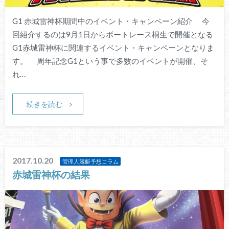
G1 赤城雷神杯期間中のイベント・キャンペーン紹介 今
回紹介するのは9月1日からボートレース桐生で開催となる
G1赤城雷神杯に関連するイベント・キャンペーンとなりま
す。 周年記念G1という事で多数のイベントが開催、そ
れ…
続きを読む
2017.10.20
管理人競艇予想コラム
赤城雷神杯の結果