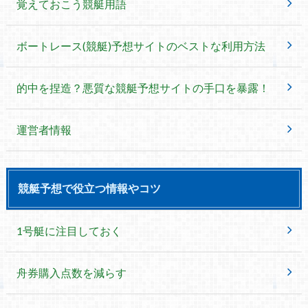
覚えておこう競艇用語
ボートレース(競艇)予想サイトのベストな利用方法
的中を捏造？悪質な競艇予想サイトの手口を暴露！
運営者情報
競艇予想で役立つ情報やコツ
1号艇に注目しておく
舟券購入点数を減らす