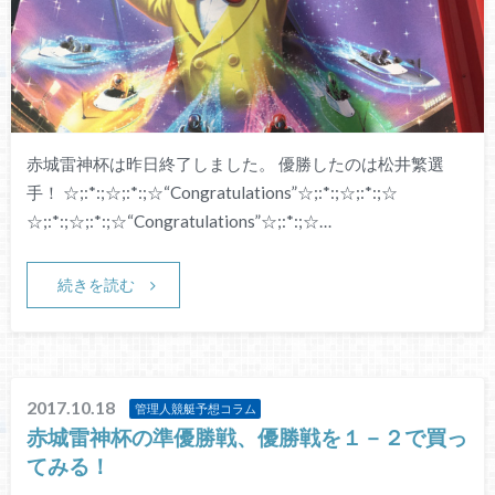
赤城雷神杯は昨日終了しました。 優勝したのは松井繁選
手！ ☆;:*:;☆;:*:;☆“Congratulations”☆;:*:;☆;:*:;☆
☆;:*:;☆;:*:;☆“Congratulations”☆;:*:;☆…
続きを読む
2017.10.18
管理人競艇予想コラム
赤城雷神杯の準優勝戦、優勝戦を１－２で買っ
てみる！