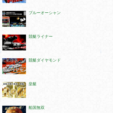
ブルーオーシャン
競艇ライナー
競艇ダイヤモンド
皇艇
船国無双