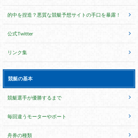
的中を捏造？悪質な競艇予想サイトの手口を暴露！
公式Twitter
リンク集
競艇の基本
競艇選手が優勝するまで
毎回違うモーターやボート
舟券の種類