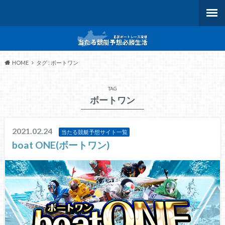
HOME
タグ : ボートワン
TAG
ボートワン
2021.02.24
当たる競艇予想サイト一覧
boat ONE(ボートワン)