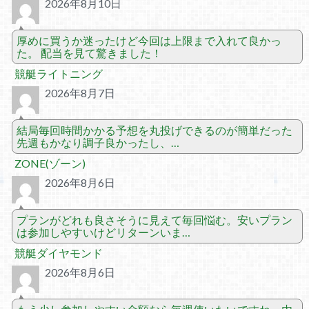
2026年8月10日
厚めに買うか迷ったけど今回は上限まで入れて良かっ
た。 配当を見て驚きました！
競艇ライトニング
2026年8月7日
結局毎回時間かかる予想を丸投げできるのが簡単だった
先週もかなり調子良かったし、…
ZONE(ゾーン)
2026年8月6日
プランがどれも良さそうに見えて毎回悩む。安いプラン
は参加しやすいけどリターンいま…
競艇ダイヤモンド
2026年8月6日