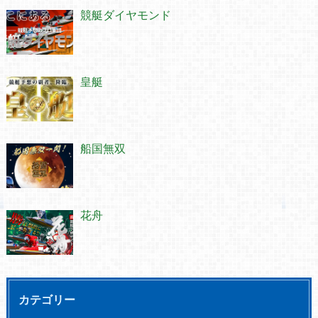
競艇ダイヤモンド
皇艇
船国無双
花舟
カテゴリー