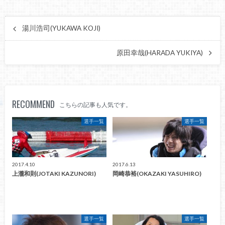
湯川浩司(YUKAWA KOJI)
原田幸哉(HARADA YUKIYA)
RECOMMEND
こちらの記事も人気です。
選手一覧
選手一覧
2017.4.10
2017.6.13
上瀧和則(JOTAKI KAZUNORI)
岡崎恭裕(OKAZAKI YASUHIRO)
選手一覧
選手一覧