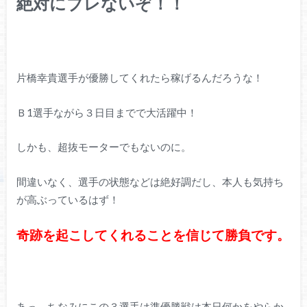
絶対にブレないぞ！！
片橋幸貴選手が優勝してくれたら稼げるんだろうな！
Ｂ1選手ながら３日目までで大活躍中！
しかも、超抜モーターでもないのに。
間違いなく、選手の状態などは絶好調だし、本人も気持ち
が高ぶっているはず！
奇跡を起こしてくれることを信じて勝負です。
あっ、ちなみにこの３選手は準優勝戦は本日何かをやらか