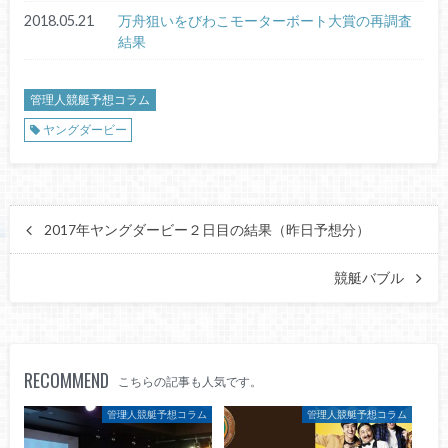
2018.05.21
万舟狙いをびわこモーターボート大賞の再調査
結果
管理人競艇予想コラム
ヤングダービー
2017年ヤングダービー２日目の結果（昨日予想分）
競艇バブル
RECOMMEND
こちらの記事も人気です。
管理人競艇予想コラム
管理人競艇予想コラム