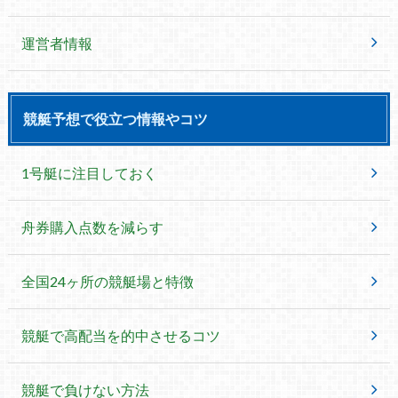
運営者情報
競艇予想で役立つ情報やコツ
1号艇に注目しておく
舟券購入点数を減らす
全国24ヶ所の競艇場と特徴
競艇で高配当を的中させるコツ
競艇で負けない方法