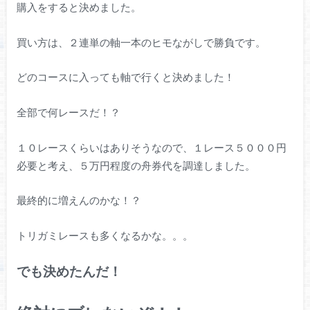
購入をすると決めました。
買い方は、２連単の軸一本のヒモながしで勝負です。
どのコースに入っても軸で行くと決めました！
全部で何レースだ！？
１０レースくらいはありそうなので、１レース５０００円
必要と考え、５万円程度の舟券代を調達しました。
最終的に増えんのかな！？
トリガミレースも多くなるかな。。。
でも決めたんだ！