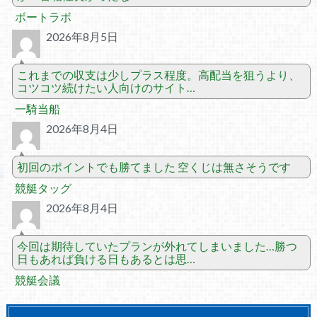
ボートラボ
2026年8月5日
これまでの収支は少しプラス程度。高配当を狙うより、
コツコツ続けたい人向けのサイト…
一騎当船
2026年8月4日
初回のポイントでも勝てました 空くじは無さそうです
競艇タッグ
2026年8月4日
今回は期待していたプランが外れてしまいました…勝つ
日もあれば負ける日もあるとは思…
競艇会議