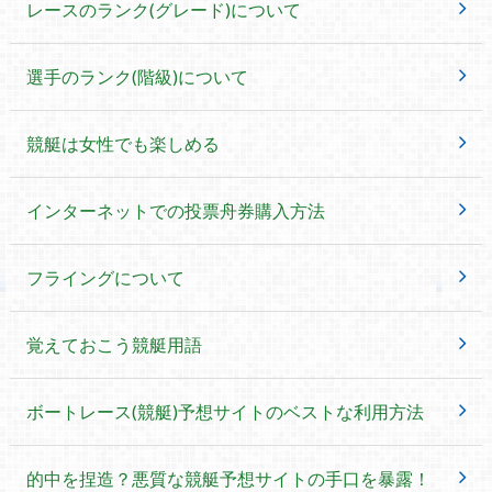
レースのランク(グレード)について
選手のランク(階級)について
競艇は女性でも楽しめる
インターネットでの投票舟券購入方法
フライングについて
覚えておこう競艇用語
ボートレース(競艇)予想サイトのベストな利用方法
的中を捏造？悪質な競艇予想サイトの手口を暴露！