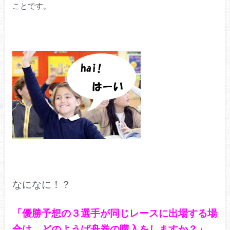
ことです。
なになに！？
「優勝予想の３選手が同じレースに出場する場
合は、どのようば舟券の購入をしますか？」