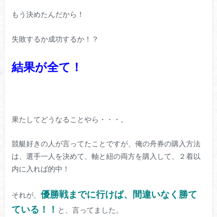
もう決めたんだから！
失敗するか成功するか！？
結果が全て！
果たしてどうなることやら・・・。
競艇好きの人が言ってたことですが、俺の舟券の購入方法
は、選手一人を決めて、軸と紐の両方を購入して、２着以
内に入れば的中！
優勝戦までに行けば、間違いなく勝て
それが、
ている！！
と、言ってました。