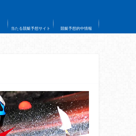
当たる競艇予想サイト
競艇予想的中情報