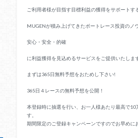
ご利用者様が目指す目標利益の獲得をサポートす
MUGENが積み上げてきたボートレース投資のノ
安心・安全・的確
に利益獲得を見込めるサービスをご提供いたしま
まずは365日無料予想をおためし下さい!
365日４レースの無料予想を公開！
本登録時に抽選を行い、お一人様あたり最高で10
す。
期間限定のご登録キャンペーンですのでお早めに