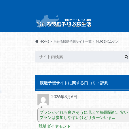
HOME
当たる競艇予想サイト一覧
MUGEN(ムゲン)
競艇予想サイトに関する口コミ・評判
2026年8月6日
プランがどれも良さそうに見えて毎回悩む。安い
プランは参加しやすいけどリターンいま…
競艇ダイヤモンド