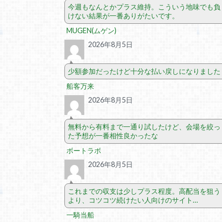
今週もなんとかプラス維持。こういう地味でも負
けない結果が一番ありがたいです。
MUGEN(ムゲン)
2026年8月5日
少額参加だったけど十分な払い戻しになりました
船客万来
2026年8月5日
無料から有料まで一通り試したけど、会場を絞っ
た予想が一番相性良かったな
ボートラボ
2026年8月5日
これまでの収支は少しプラス程度。高配当を狙う
より、コツコツ続けたい人向けのサイト…
一騎当船