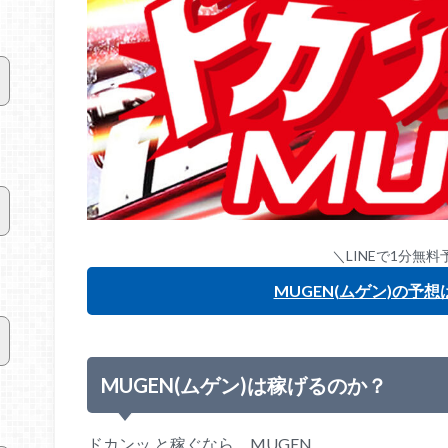
＼LINEで1分無
MUGEN(ムゲン)の予
MUGEN(ムゲン)は稼げるのか？
ドカンッ と稼ぐなら、MUGEN