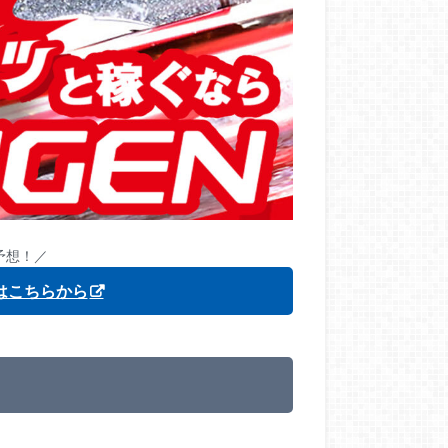
料予想！／
想はこちらから