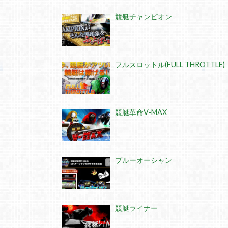
競艇チャンピオン
フルスロットル(FULL THROTTLE)
競艇革命V-MAX
ブルーオーシャン
競艇ライナー