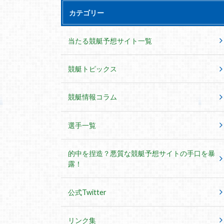
カテゴリー
当たる競艇予想サイト一覧
競艇トピックス
競艇情報コラム
選手一覧
的中を捏造？悪質な競艇予想サイトの手口を暴
露！
公式Twitter
リンク集