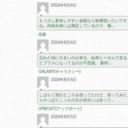
2026年8月6日
もう少し参加しやすい金額なら毎週使いたいです
ね。内容自体には満足しているので、価…
皇艇
2026年8月6日
忘れた頃に大きいのが来る。結局トータルで見る
とプラスになってるのが不思議。 最初…
GALAXY(ギャラクシー)
2026年8月6日
しばらく別のところを使ってたけど、戻ってみた
らやっぱりこっちの方が自分には合って…
UPBOAT(アップボート)
2026年8月5日