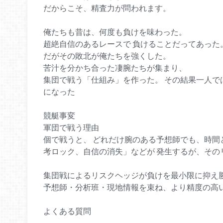
だからこそ、精査力が問われます。
俺たちも昔は、何度も負けを味わった。
超絶自信のあるレースで 負けることだってあった
だがその敗北が俺たちを強くした。
苦汁を分かち合った凄腕たちが集まり、
集団で戦う「仕組み」を作った。 その結果一人で
になった
競艇事変
軍団で戦う理由
個で戦うと、 どれだけ腕のある予想師でも、時間
考ロック、自信の消失」などが 発生するが、その
集団戦によるリスクヘッジが負けを最小限に抑え
予想師・分析班・現地情報を束ね、より精度の高
よくある質問