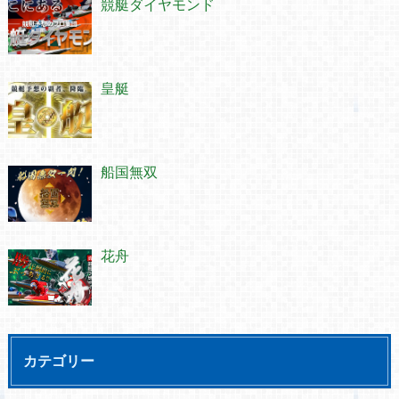
競艇ダイヤモンド
皇艇
船国無双
花舟
カテゴリー