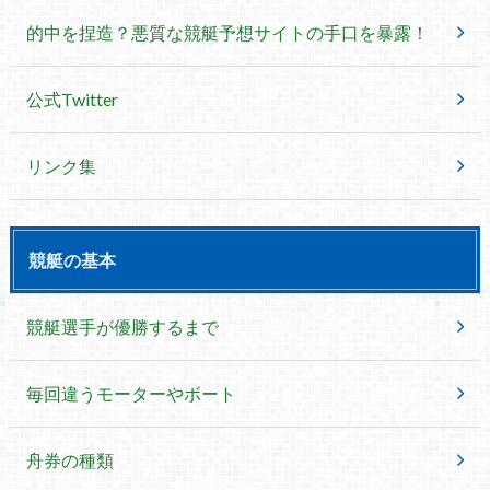
的中を捏造？悪質な競艇予想サイトの手口を暴露！
公式Twitter
リンク集
競艇の基本
競艇選手が優勝するまで
毎回違うモーターやボート
舟券の種類