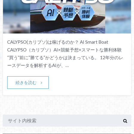
CALYPSO(カリプソ)は稼げるのか？ AI Smart Boat
CALYPSO（カリプソ）AI×競艇予想×スマートな勝利体験
“買う”前に“勝てる”かどうかは決まっている。 12年分のレ
ースデータを解析するAIが、…
続きを読む