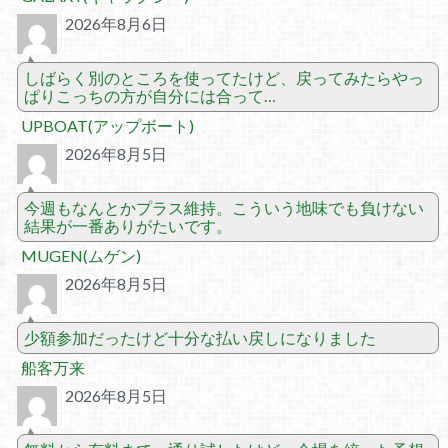
2026年8月6日
しばらく別のところを使ってたけど、戻ってみたらやっ
ぱりこっちの方が自分には合って…
UPBOAT(アップボート)
2026年8月5日
今週もなんとかプラス維持。こういう地味でも負けない
結果が一番ありがたいです。
MUGEN(ムゲン)
2026年8月5日
少額参加だったけど十分な払い戻しになりました
船客万来
2026年8月5日