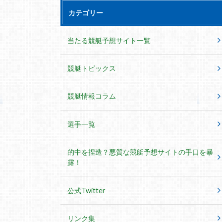
カテゴリー
当たる競艇予想サイト一覧
競艇トピックス
競艇情報コラム
選手一覧
的中を捏造？悪質な競艇予想サイトの手口を暴
露！
公式Twitter
リンク集