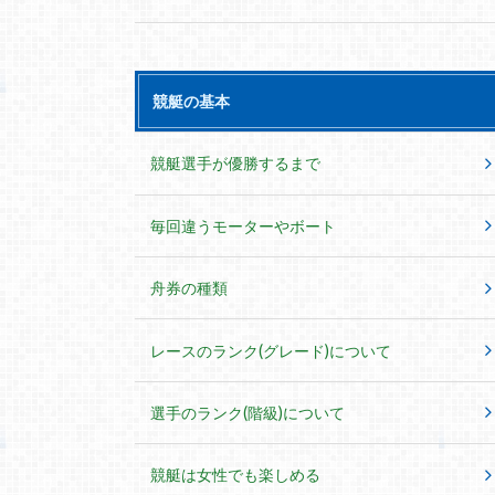
競艇の基本
競艇選手が優勝するまで
毎回違うモーターやボート
舟券の種類
レースのランク(グレード)について
選手のランク(階級)について
競艇は女性でも楽しめる