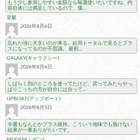
もう少し参加しやすい金額なら毎週使いたいですね。内
容自体には満足しているので、価…
皇艇
2026年8月6日
忘れた頃に大きいのが来る。結局トータルで見るとプラ
スになってるのが不思議。 最初…
GALAXY(ギャラクシー)
2026年8月6日
しばらく別のところを使ってたけど、戻ってみたらやっ
ぱりこっちの方が自分には合って…
UPBOAT(アップボート)
2026年8月5日
今週もなんとかプラス維持。こういう地味でも負けない
結果が一番ありがたいです。
MUGEN(ムゲン)