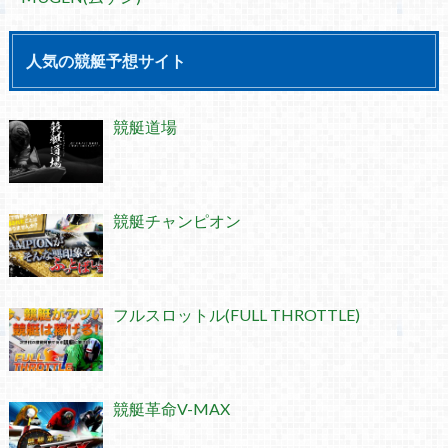
人気の競艇予想サイト
競艇道場
競艇チャンピオン
フルスロットル(FULL THROTTLE)
競艇革命V-MAX