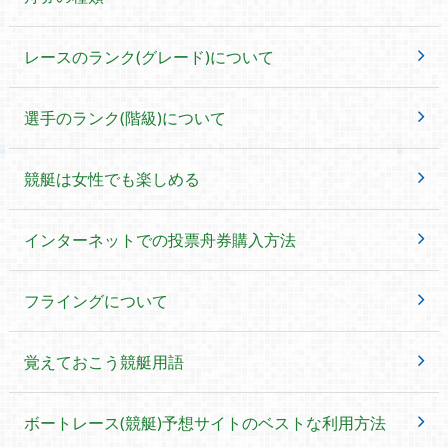
レースのランク(グレード)について
選手のランク(階級)について
競艇は女性でも楽しめる
インターネットでの投票舟券購入方法
フライングについて
覚えておこう競艇用語
ボートレース(競艇)予想サイトのベストな利用方法