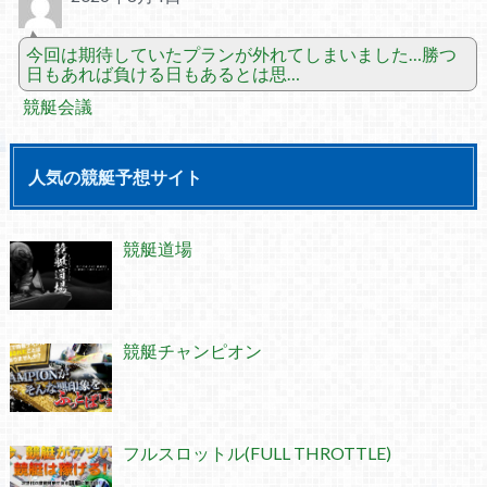
今回は期待していたプランが外れてしまいました…勝つ
日もあれば負ける日もあるとは思…
競艇会議
人気の競艇予想サイト
競艇道場
競艇チャンピオン
フルスロットル(FULL THROTTLE)