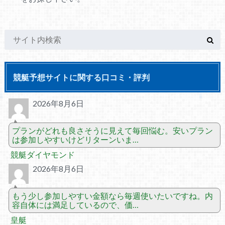
競艇予想サイトに関する口コミ・評判
2026年8月6日
プランがどれも良さそうに見えて毎回悩む。安いプラン
は参加しやすいけどリターンいま…
競艇ダイヤモンド
2026年8月6日
もう少し参加しやすい金額なら毎週使いたいですね。内
容自体には満足しているので、価…
皇艇