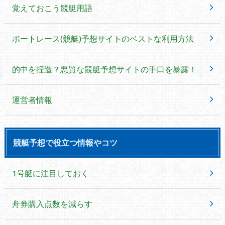
覚えておこう競艇用語
ボートレース(競艇)予想サイトのベストな利用方法
的中を捏造？悪質な競艇予想サイトの手口を暴露！
運営者情報
競艇予想で役立つ情報やコツ
1号艇に注目しておく
舟券購入点数を減らす