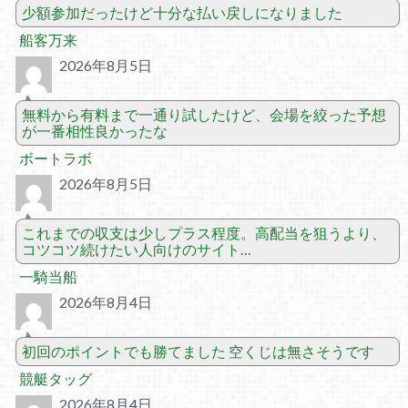
少額参加だったけど十分な払い戻しになりました
船客万来
2026年8月5日
無料から有料まで一通り試したけど、会場を絞った予想
が一番相性良かったな
ボートラボ
2026年8月5日
これまでの収支は少しプラス程度。高配当を狙うより、
コツコツ続けたい人向けのサイト…
一騎当船
2026年8月4日
初回のポイントでも勝てました 空くじは無さそうです
競艇タッグ
2026年8月4日